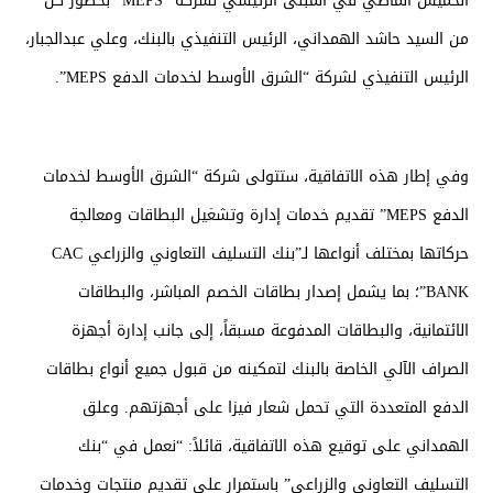
الخميس الماضي في المبنى الرئيسي لشركة “MEPS” بحضور كل
من السيد حاشد الهمداني، الرئيس التنفيذي بالبنك، وعلي عبدالجبار،
الرئيس التنفيذي لشركة “الشرق الأوسط لخدمات الدفع MEPS”.
وفي إطار هذه الاتفاقية، ستتولى شركة “الشرق الأوسط لخدمات
الدفع MEPS” تقديم خدمات إدارة وتشغيل البطاقات ومعالجة
حركاتها بمختلف أنواعها لـ”بنك التسليف التعاوني والزراعي CAC
BANK”؛ بما يشمل إصدار بطاقات الخصم المباشر، والبطاقات
الائتمانية، والبطاقات المدفوعة مسبقاً، إلى جانب إدارة أجهزة
الصراف الآلي الخاصة بالبنك لتمكينه من قبول جميع أنواع بطاقات
الدفع المتعددة التي تحمل شعار فيزا على أجهزتهم. وعلق
الهمداني على توقيع هذه الاتفاقية، قائلاً: “نعمل في “بنك
التسليف التعاوني والزراعي” باستمرار على تقديم منتجات وخدمات