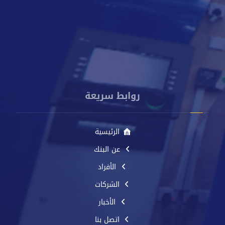
info@cacbankyemen.com
الإدارة العامة - برج كاك بنك - شارع الخليج الأمامي - م. صيرة -
عدن - اليمن
روابط سريعة
الرئيسية
عن البنك
الأفراد
الشركات
الأخبار
اتصل بنا