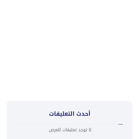
تفاهم لتعزيز التنمية المستدامة والصمود المناخي
“كاك بنك” ومنظمة كير يبحثان توقيع مذكرة تفاهم
وتعزيز التعاون في تمويل المناخ والتنمية المستدامة
تعزية
“كاك بنك ” يُطلق ورشة تدريبية لمدراء الفروع لتعزيز
ثقافة التميز في خدمة العملاء
أحدث التعليقات
لا توجد تعليقات للعرض.