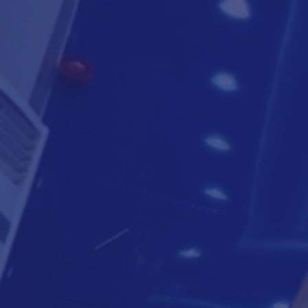
لتعرف أكثر
8000818
009672250888