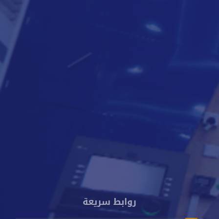
لتعرف أكثر
8000818
009672250888
info@cacbankyemen.com
الإدارة العامة - برج كاك بنك - شارع الخليج الأمامي - م. صيرة -
عدن - اليمن
روابط سريعة