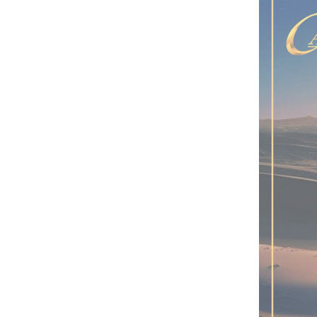
آخر الأخبار
(كاك بنك) ومنظمة كير يبحثان
تعزيز الشراكة في التمويل
المستدام والصمود المناخي
(كاك بنك) وجمعية رعاية الأسرة
اليمنية يوقعان مذكرة تفاهم
لتعزيز التنمية المستدامة والصمود
المناخي
“كاك بنك” ومنظمة كير يبحثان