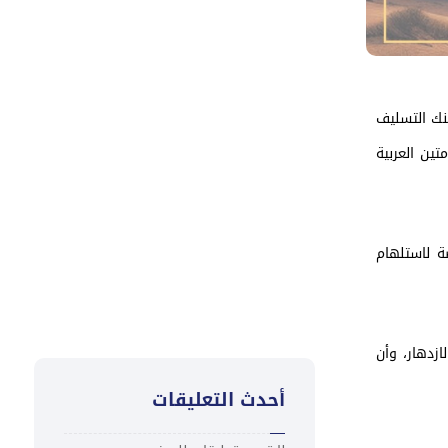
توقيع مذكرة تفاهم وتعزيز
التعاون في تمويل المناخ
والتنمية المستدامة
بي بنك التسليف
تعزية
تين العربية
“كاك بنك ” يُطلق ورشة تدريبية
لمدراء الفروع لتعزيز ثقافة التميز
في خدمة العملاء
ة لاستلهام
ازدهار، وأن
أحدث التعليقات