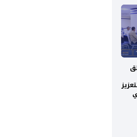
لق
تعزيز
ي