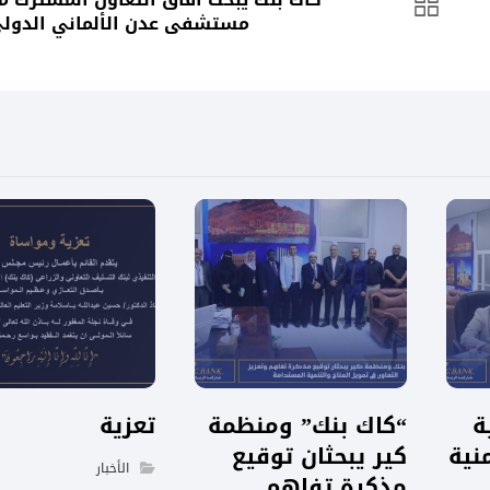
مستشفى عدن الألماني الدول
ة
“كاك بنك” ومنظمة
تعزية
نية
كير يبحثان توقيع
الأخبار
مذكرة تفاهم