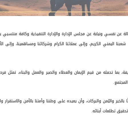
1448هـ، يسرني أن أتقدم بالأصالة عن نفسي ونيابة عن مجلس الإدارة والإدارة التنفيذية وكافة منتس
شعبنا اليمني الكريم، وإلى عملائنا الكرام وشركائنا ومساهمينا، وإلى الأم
ة، بما تحمله من قيم الإيمان والعطاء والصبر والعمل والبناء، تمثل فرص
لمجتمع.
بالخير واليُمن والبركات، وأن يعيده على وطننا وأمتنا بالأمن والاستقرار وال
حقيق تطلعات أبنائه.