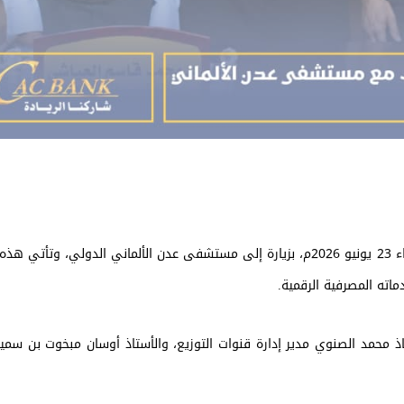
قام وفد من بنك التسليف التعاوني والزراعي (كاك بنك)، اليوم الثلاثاء 23 يونيو 2026م، بزيارة إلى مستشفى عدن الألماني الدول
اته المصرفية الرقمية.
اذ محمد الصنوي مدير إدارة قنوات التوزيع، والأستاذ أوسان مبخوت بن سمي