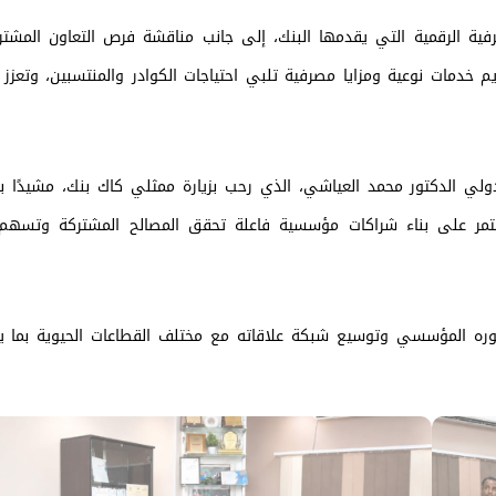
فية الرقمية التي يقدمها البنك، إلى جانب مناقشة فرص التعاون المشتر
مات نوعية ومزايا مصرفية تلبي احتياجات الكوادر والمنتسبين، وتعزز ا
لي الدكتور محمد العياشي، الذي رحب بزيارة ممثلي كاك بنك، مشيدًا با
ستمر على بناء شراكات مؤسسية فاعلة تحقق المصالح المشتركة وتسه
ره المؤسسي وتوسيع شبكة علاقاته مع مختلف القطاعات الحيوية بما يد