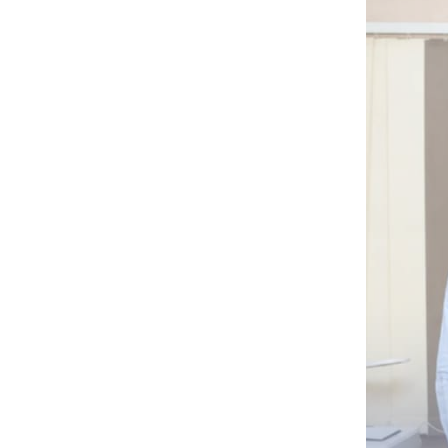
آخر الأخبار
(كاك بنك) ومنظمة كير يبحثان
تعزيز الشراكة في التمويل
المستدام والصمود المناخي
(كاك بنك) وجمعية رعاية الأسرة
اليمنية يوقعان مذكرة تفاهم
لتعزيز التنمية المستدامة والصمود
المناخي
“كاك بنك” ومنظمة كير يبحثان