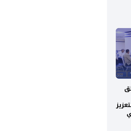
لق
تعزيز
ي