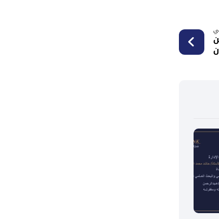
لي
ن
ن