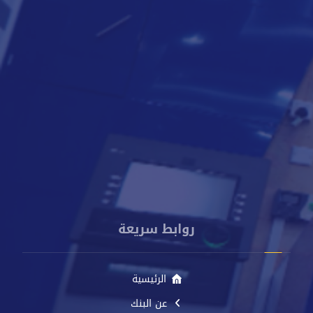
8000818
009672250888
info@cacbankyemen.com
الإدارة العامة - برج كاك بنك - شارع الخليج الأمامي - م. صيرة -
عدن - اليمن
روابط سريعة
الرئيسية
عن البنك