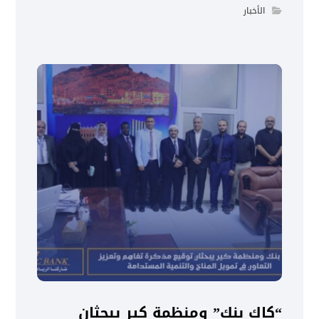
الأخبار
“كاك بنك” ومنظمة كير يبحثان