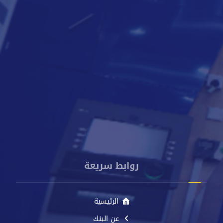
8000818
009672250888
info@cacbankyemen.com
الإدارة العامة - برج كاك بنك - شارع الخليج الأمامي - م. صيرة -
عدن - اليمن
روابط سريعة
الرئيسية
عن البنك