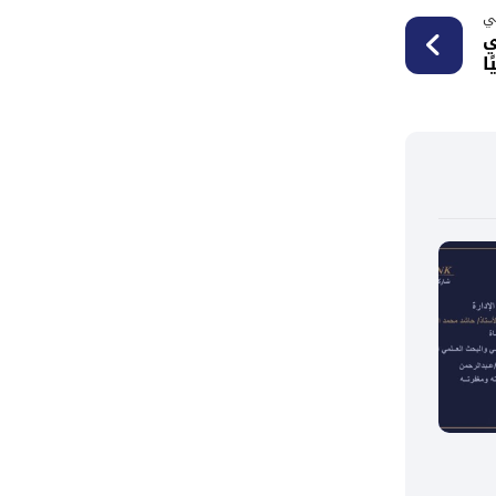
لي
ي
ا