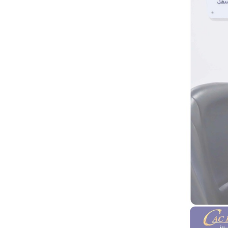
آخر الأخبار
(كاك بنك) ومنظمة كير يبحثان
تعزيز الشراكة في التمويل
المستدام والصمود المناخي
(كاك بنك) وجمعية رعاية الأسرة
اليمنية يوقعان مذكرة تفاهم
لتعزيز التنمية المستدامة والصمود
المناخي
“كاك بنك” ومنظمة كير يبحثان