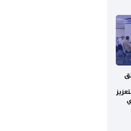
لق
تعزيز
ي