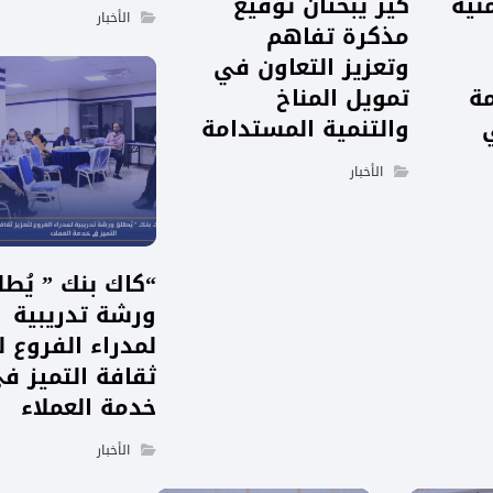
نية
كير يبحثان توقيع
الأخبار
مذكرة تفاهم
وتعزيز التعاون في
مة
تمويل المناخ
والتنمية المستدامة
الأخبار
“كاك بنك ” يُط
ورشة تدريبية
لمدراء الفروع ل
ثقافة التميز ف
خدمة العملاء
الأخبار