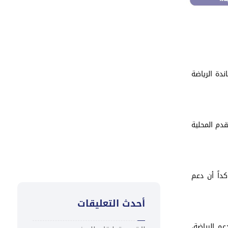
توقيع مذكرة تفاهم وتعزيز
التعاون في تمويل المناخ
والتنمية المستدامة
تعزية
دة الرياضة
“كاك بنك ” يُطلق ورشة تدريبية
لمدراء الفروع لتعزيز ثقافة التميز
دم المحلية
في خدمة العملاء
داً أن دعم
أحدث التعليقات
عم الرياضة،