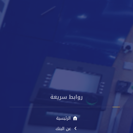
8000818
009672250888
info@cacbankyemen.com
الإدارة العامة - برج كاك بنك - شارع الخليج الأمامي - م. صيرة -
عدن - اليمن
روابط سريعة
الرئيسية
عن البنك