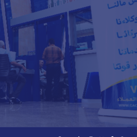
لتعرف أكثر
8000818
009672250888
info@cacbankyemen.com
الإدارة العامة - برج كاك بنك - شارع الخليج الأمامي - م.
صيرة - عدن - اليمن