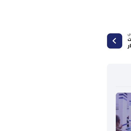
لي
ت
ر