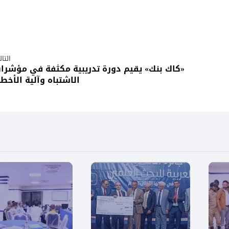
التا
«كاك بنك» يقيم دورة تدريبية مكثفة في مؤشرا
الاشتباه وآلية الأخطا