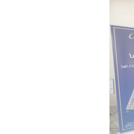
آخر الأخبار
(كاك بنك) ومنظمة كير يبحثان
تعزيز الشراكة في التمويل
المستدام والصمود المناخي
(كاك بنك) وجمعية رعاية الأسرة
اليمنية يوقعان مذكرة تفاهم
لتعزيز التنمية المستدامة والصمود
المناخي
“كاك بنك” ومنظمة كير يبحثان