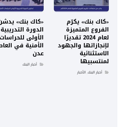
«كاك بنك» يكرّم
«كاك بنك» يدشن
الفروع المتميزة
الدورة التدريبية
لعام 2024 تقديرًا
الأولى للحراسات
لإنجازاتها والجهود
الأمنية في العا
الاستثنائية
عدن
لمنتسبيها
أخبار البنك
أخبار البنك
,
الأخبار