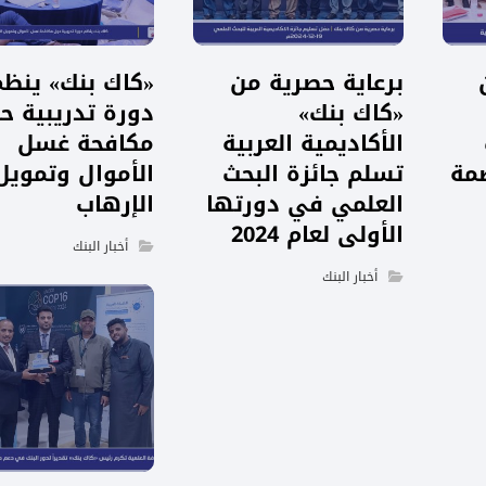
برعاية حصرية من
«كاك بنك» ينظم
«كاك بنك»
دورة تدريبية ح
الأكاديمية العربية
مكافحة غسل
صمة
تسلم جائزة البحث
الأموال وتمويل
العلمي في دورتها
الإرهاب
الأولى لعام 2024
أخبار البنك
أخبار البنك