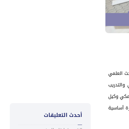
توقيع مذكرة تفاهم وتعزيز
التعاون في تمويل المناخ
والتنمية المستدامة
تعزية
“كاك بنك ” يُطلق ورشة تدريبية
لمدراء الفروع لتعزيز ثقافة التميز
في خدمة العملاء
حث العلمي
 والتدريب
امكي وكيل
زة أساسية
أحدث التعليقات