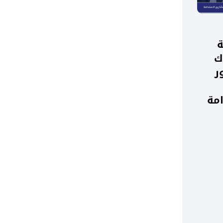
ة
ك
ر
مة