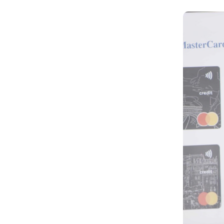
آخر الأخبار
(كاك بنك) ومنظمة كير يبحثان
تعزيز الشراكة في التمويل
المستدام والصمود المناخي
(كاك بنك) وجمعية رعاية الأسرة
اليمنية يوقعان مذكرة تفاهم
لتعزيز التنمية المستدامة والصمود
المناخي
“كاك بنك” ومنظمة كير يبحثان