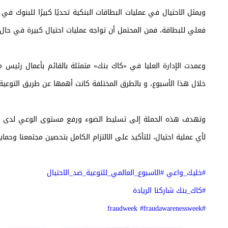
ويمثل الاحتيال في عمليات البطاقات البنكية تحديًا كبيرًا للبنوك في ا
فعلي للبطاقة، فمن المحتمل أن تواجه عمليات احتيال كبيرة في حال 
وعمدت الإدارة العليا في «كاك بنك» متمثلة بالقائم بأعمال رئيس مج
خلال هذا الأسبوع، و بالطرق المختلفة كانت أهمها عن طريق التوعية ال
وتهدف هذه الحملة إلى تسليط الضوء ورفع مستوى الوعي لدى المواطن
لأي عملية احتيال، للتأكيد على الالتزام الكامل بتحصين مجتمعنا وحمايت
#خليك_واعي #الاسبوع_العالمي_للتوعية_ضد_الاحتيال
#كاك_بنك شاركنا الريادة
#fraudweek #fraudawarenessweek