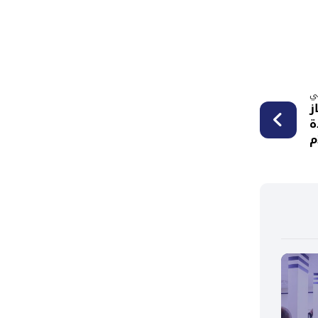
لي
ز
ة