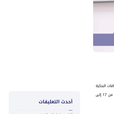
توقيع مذكرة تفاهم وتعزيز
التعاون في تمويل المناخ
والتنمية المستدامة
تعزية
“كاك بنك ” يُطلق ورشة تدريبية
لمدراء الفروع لتعزيز ثقافة التميز
في خدمة العملاء
قات البنكية
لعدد من موظفي إدارات وفروع البنك في مبنى الإدارة العامة بالمعلا، ضمن فعاليات الأسبوع العالمي للتوعية من الاحتيال، الممتدّ خلال الفترة من 17 إلى
أحدث التعليقات