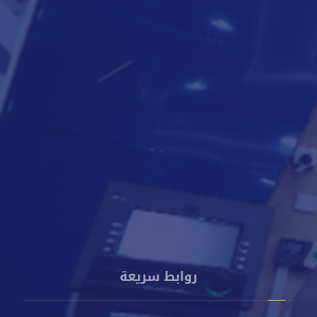
لتعرف أكثر
8000818
009672250888
info@cacbankyemen.com
الإدارة العامة - برج كاك بنك - شارع الخليج الأمامي - م. صيرة -
عدن - اليمن
روابط سريعة