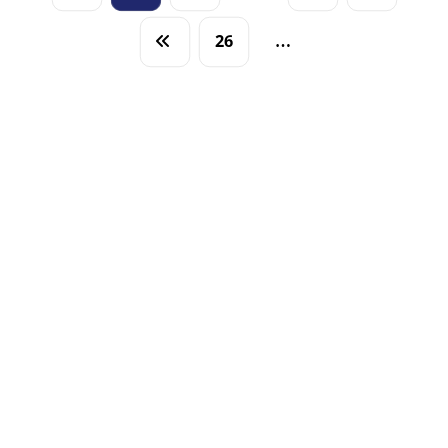
26
…
آخر الأخبار
(كاك بنك) ومنظمة كير يبحثان تعزيز الشراكة في
التمويل المستدام والصمود المناخي