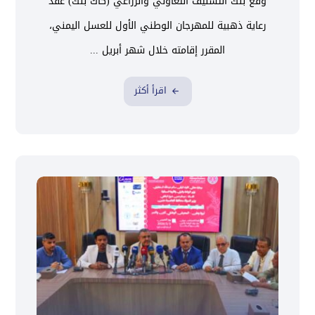
وقع بنك التسليف التعاوني والزراعي (كاك بنك) عقد
رعاية ذهبية للمهرجان الوطني الأول للعسل اليمني،
المقرر إقامته خلال شهر أبريل ...
اقرأ أكثر