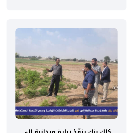
كاك بنك ينفّذ زيارة ميدانية إلى