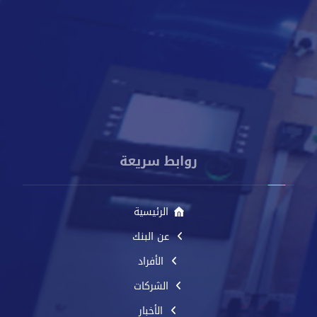
009672250888
info@cacbankyemen.com
الإدارة العامة - برج كاك بنك - شارع الخليج الأمامي - م. صيرة -
عدن - اليمن
روابط سريعة
الرئيسية
عن البنك
الأفراد
الشركات
الأخبار