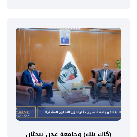
(كاك بنك) وجامعة عدن يبحثان