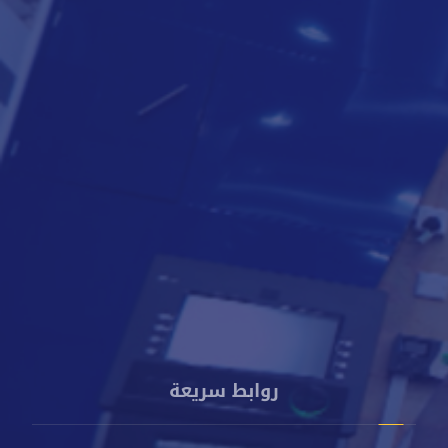
لتعرف أكثر
8000818
009672250888
info@cacbankyemen.com
الإدارة العامة - برج كاك بنك - شارع الخليج الأمامي - م. صيرة -
عدن - اليمن
روابط سريعة