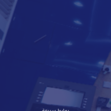
لتعرف أكثر
8000818
009672250888
info@cacbankyemen.com
الإدارة العامة - برج كاك بنك - شارع الخليج الأمامي - م. صيرة -
عدن - اليمن
روابط سريعة