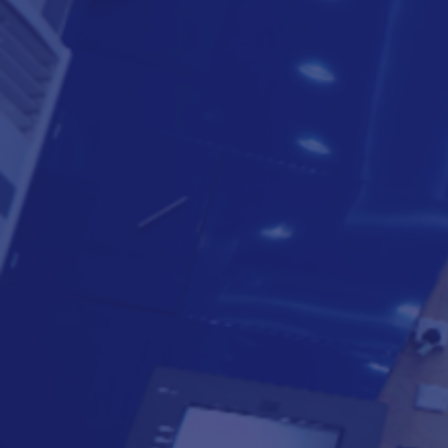
لتعرف أكثر
8000818
009672250888
info@cacbankyemen.com
الإدارة العامة - برج كاك بنك - شارع الخليج الأمامي - م. صيرة -